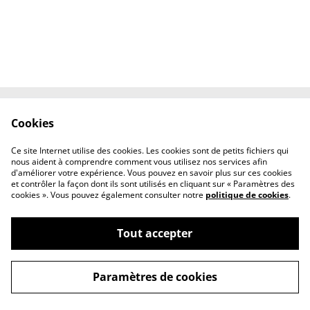
Cookies
Contactez-nous
Conditions
Politique de
Politique de cookies
Ce site Internet utilise des cookies. Les cookies sont de petits fichiers qui
confidentialité
nous aident à comprendre comment vous utilisez nos services afin
d'améliorer votre expérience. Vous pouvez en savoir plus sur ces cookies
et contrôler la façon dont ils sont utilisés en cliquant sur « Paramètres des
cookies ». Vous pouvez également consulter notre
politique de cookies
.
Tout accepter
©
2026
Shyra Butterfly
Paramètres de cookies
powered by