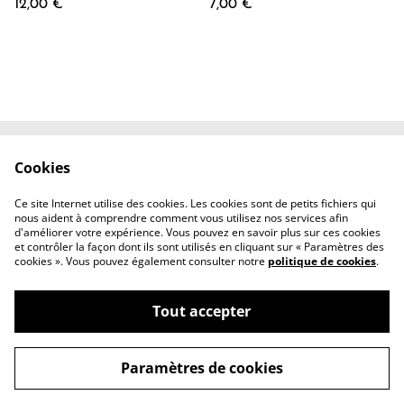
12,00 €
7,00 €
Cookies
Contactez-nous
Conditions
Politique de
Politique de cookies
Ce site Internet utilise des cookies. Les cookies sont de petits fichiers qui
confidentialité
nous aident à comprendre comment vous utilisez nos services afin
d'améliorer votre expérience. Vous pouvez en savoir plus sur ces cookies
et contrôler la façon dont ils sont utilisés en cliquant sur « Paramètres des
cookies ». Vous pouvez également consulter notre
politique de cookies
.
Tout accepter
©
2026
Shyra Butterfly
Paramètres de cookies
powered by