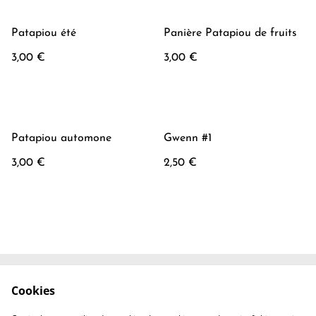
Patapiou été
Panière Patapiou de fruits
3,00 €
3,00 €
Patapiou automone
Gwenn #1
3,00 €
2,50 €
Cookies
Contactez-nous
Conditions
Politique de
Politique de cookies