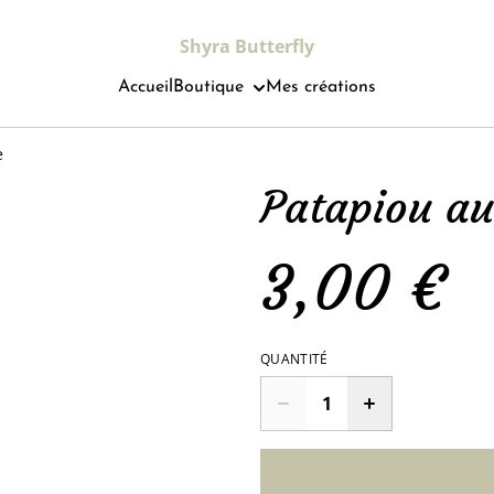
Shyra Butterfly
Accueil
Boutique
Mes créations
e
Patapiou a
3,00 €
QUANTITÉ