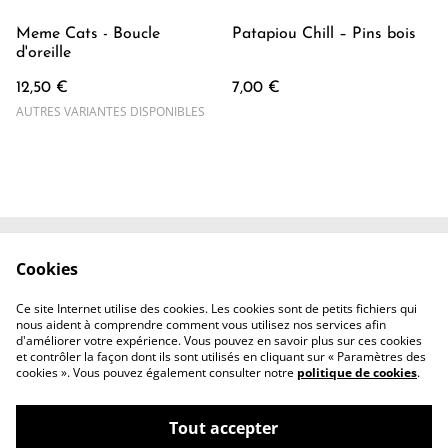
Meme Cats - Boucle
Patapiou Chill – Pins bois
d'oreille
12,50 €
7,00 €
AUTRES VARIANTES DISPONIBLES
Cookies
Contactez-nous
Conditions
Politique de
Politique de cookies
Ce site Internet utilise des cookies. Les cookies sont de petits fichiers qui
confidentialité
nous aident à comprendre comment vous utilisez nos services afin
d'améliorer votre expérience. Vous pouvez en savoir plus sur ces cookies
et contrôler la façon dont ils sont utilisés en cliquant sur « Paramètres des
cookies ». Vous pouvez également consulter notre
politique de cookies
.
Tout accepter