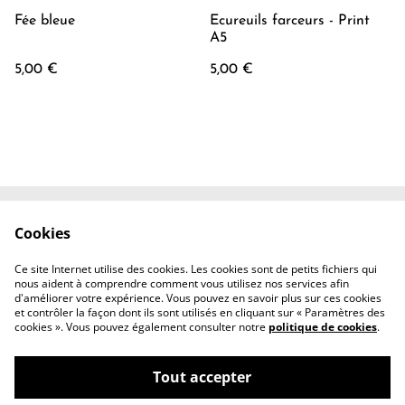
Fée bleue
Ecureuils farceurs - Print
A5
5,00 €
5,00 €
Cookies
Contactez-nous
Conditions
Politique de
Politique de cookies
Ce site Internet utilise des cookies. Les cookies sont de petits fichiers qui
confidentialité
nous aident à comprendre comment vous utilisez nos services afin
d'améliorer votre expérience. Vous pouvez en savoir plus sur ces cookies
et contrôler la façon dont ils sont utilisés en cliquant sur « Paramètres des
cookies ». Vous pouvez également consulter notre
politique de cookies
.
Tout accepter
©
2026
Shyra Butterfly