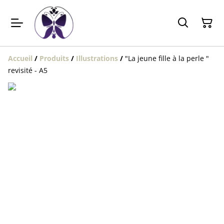
Accueil
/
Produits
/
Illustrations
/
"La jeune fille à la perle "
revisité - A5