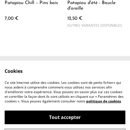
Patapiou Chill – Pins bois
Patapiou d'été - Boucle
d'oreille
7,00 €
12,50 €
AUTRES VARIANTES DISPONIBLES
Cookies
Contactez-nous
Conditions
Politique de
Politique de cookies
Ce site Internet utilise des cookies. Les cookies sont de petits fichiers qui
confidentialité
nous aident à comprendre comment vous utilisez nos services afin
d'améliorer votre expérience. Vous pouvez en savoir plus sur ces cookies
et contrôler la façon dont ils sont utilisés en cliquant sur « Paramètres des
cookies ». Vous pouvez également consulter notre
politique de cookies
.
Tout accepter
©
2026
Shyra Butterfly