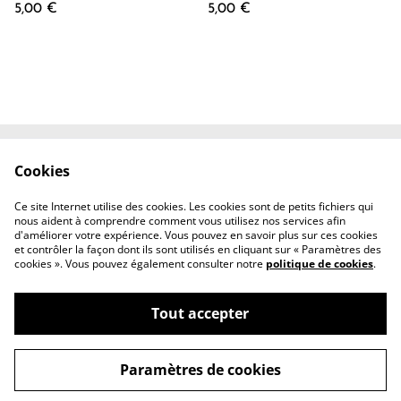
5,00 €
5,00 €
Cookies
Contactez-nous
Conditions
Politique de
Politique de cookies
Ce site Internet utilise des cookies. Les cookies sont de petits fichiers qui
confidentialité
nous aident à comprendre comment vous utilisez nos services afin
d'améliorer votre expérience. Vous pouvez en savoir plus sur ces cookies
et contrôler la façon dont ils sont utilisés en cliquant sur « Paramètres des
cookies ». Vous pouvez également consulter notre
politique de cookies
.
Tout accepter
©
2026
Shyra Butterfly
Paramètres de cookies
powered by